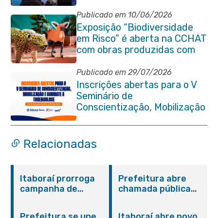
Paleontológico
Publicado em 10/06/2026
Exposição “Biodiversidade
em Risco” é aberta na CCHAT
com obras produzidas com
ajuda de alunos da rede
municipal
Publicado em 29/07/2026
Inscrições abertas para o V
Seminário de
Conscientização, Mobilização
e Combate à Tuberculose em
Itaboraí
Relacionadas
Itaboraí prorroga
Prefeitura abre
campanha de
chamada pública
vacinação contra
para aquisição de
Influenza para toda
alimentos da
Prefeitura se une
Itaboraí abre novo