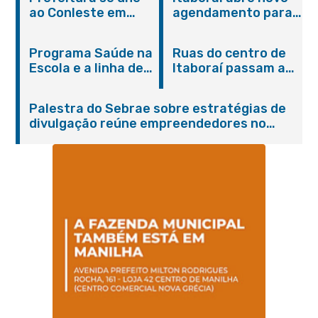
população a partir
Agricultura Familiar
ao Conleste em
agendamento para
de seis meses de
solidariedade a
castração gratuita
idade
Petrópolis
de cães e gatos
Programa Saúde na
Ruas do centro de
Escola e a linha de
Itaboraí passam a
cuidados da
operar em novos
Hanseníase
sentidos
Palestra do Sebrae sobre estratégias de
promovem
divulgação reúne empreendedores no
conscientização
Centro de Itaboraí
sobre hanseníase
na E.M Adelaide de
Magalhães Seabra