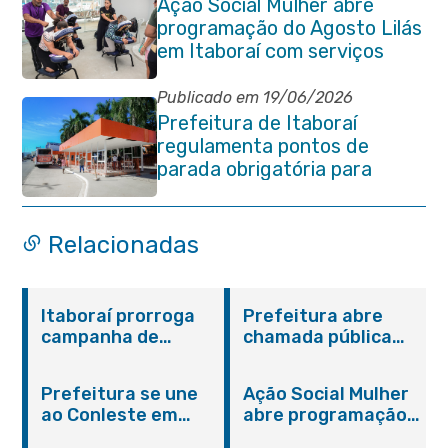
Ação Social Mulher abre
programação do Agosto Lilás
em Itaboraí com serviços
gratuitos e orientações
Publicado em 19/06/2026
Prefeitura de Itaboraí
regulamenta pontos de
parada obrigatória para
transporte coletivo na
Avenida 22 de Maio
Relacionadas
Itaboraí prorroga
Prefeitura abre
campanha de
chamada pública
vacinação contra
para aquisição de
Influenza para toda
alimentos da
Prefeitura se une
Ação Social Mulher
população a partir
Agricultura Familiar
ao Conleste em
abre programação
de seis meses de
solidariedade a
do Agosto Lilás em
idade