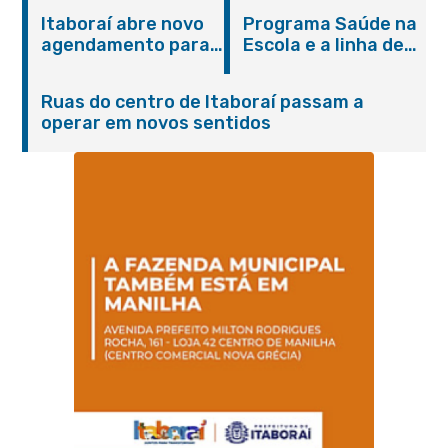
Petrópolis
Itaboraí com
Itaboraí abre novo
Programa Saúde na
serviços gratuitos e
agendamento para
Escola e a linha de
orientações
castração gratuita
cuidados da
de cães e gatos
Hanseníase
Ruas do centro de Itaboraí passam a
promovem
operar em novos sentidos
conscientização
sobre hanseníase
na E.M Adelaide de
Magalhães Seabra