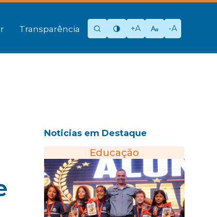
+A
-A
r
Transparência
Noticias em Destaque
Educação
e