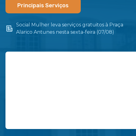
Principais Serviços
Social Mulher leva serviços gratuitos à Praça
Alarico Antunes nesta sexta-feira (07/08)