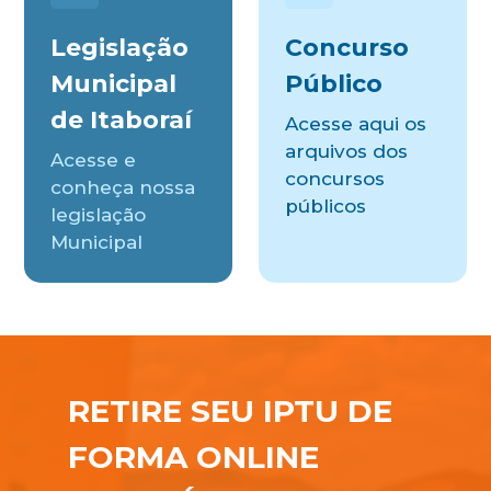
Legislação
Concurso
Municipal
Público
de Itaboraí
Acesse aqui os
arquivos dos
Acesse e
concursos
conheça nossa
públicos
legislação
Municipal
RETIRE SEU IPTU DE
FORMA ONLINE