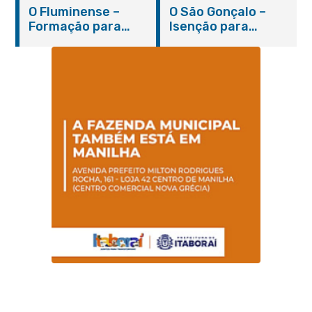
novo coronavírus
inauguração em
O Fluminense –
O São Gonçalo –
em Itaboraí (24/05)
março
Formação para
Isenção para
jovens e adultos em
portadores de
Itaboraí
hanseníase