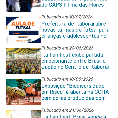
do CAPS II Ilma das Flores
Publicado em 10/07/2026
Prefeitura de Itaboraí abre
novas turmas de futsal para
crianças e adolescentes no
Novo Horizonte
Publicado em 29/06/2026
Ita Fan Fest exibe partida
emocionante entre Brasil e
Japão no Centro de Itaboraí
Publicado em 10/06/2026
Exposição “Biodiversidade
em Risco” é aberta na CCHAT
com obras produzidas com
ajuda de alunos da rede
municipal
Publicado em 24/06/2026
Ita Fan Fest: Brasil vence a