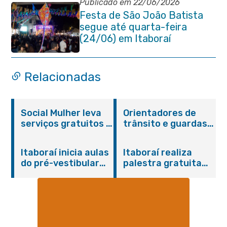
abertura
Publicado em 22/06/2026
Festa de São João Batista
segue até quarta-feira
(24/06) em Itaboraí
Relacionadas
Social Mulher leva
Orientadores de
serviços gratuitos à
trânsito e guardas
Praça Alarico
municipais recebem
Antunes nesta
treinamento em
Itaboraí inicia aulas
Itaboraí realiza
sexta-feira (07/08)
primeiros socorros
do pré-vestibular
palestra gratuita
em Itaboraí
presencial
sobre Compras
“Passaporte para o
Governamentais em
Futuro”
parceria com o
Sebrae