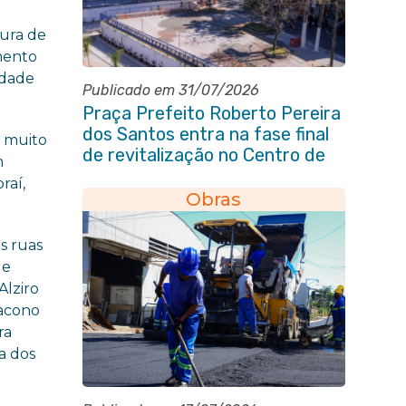
tura de
mento
idade
Publicado em 31/07/2026
Praça Prefeito Roberto Pereira
dos Santos entra na fase final
á muito
de revitalização no Centro de
m
Itaboraí
raí,
Obras
s ruas
de
Alziro
iacono
ra
a dos