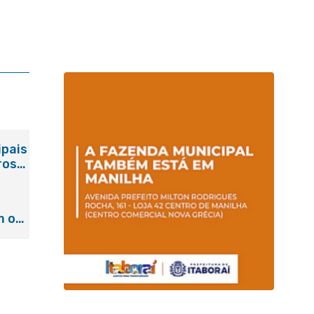
ipais
ros
m o