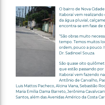
O bairro de Nova Cidade
Itaboraí vem realizando
da água pluvial, calçame
encontra-se em fase de si
“São obras muito necess
tempo. Temos muitos loc
ordem, pouco a pouco. Ita
Dr. Sadinoel Souza.
São quase oito quilômetr
que estão passando por m
Itaboraí vem fazendo nas 
Antônio de Carvalho, Pad
Luis Mattos Pacheco, Alcina Viana, Sebastião Ro
Maria Emília Dama Barreto, Jerônima Cavalvcante
Santos, além das Avenidas Américo da Costa Car