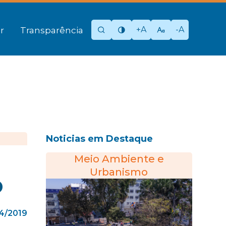
+A
-A
r
Transparência
Noticias em Destaque
Meio Ambiente e
Urbanismo
o
4/2019