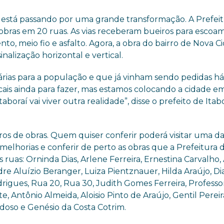
 está passando por uma grande transformação. A Prefei
 obras em 20 ruas. As vias receberam bueiros para escoa
nto, meio fio e asfalto. Agora, a obra do bairro de Nova C
nalização horizontal e vertical.
árias para a população e que já vinham sendo pedidas h
ais ainda para fazer, mas estamos colocando a cidade e
boraí vai viver outra realidade”, disse o prefeito de Itabo
os de obras. Quem quiser conferir poderá visitar uma da
elhorias e conferir de perto as obras que a Prefeitura 
ruas: Orninda Dias, Arlene Ferreira, Ernestina Carvalho, 
re Aluízio Beranger, Luiza Pientznauer, Hilda Araújo, D
drigues, Rua 20, Rua 30, Judith Gomes Ferreira, Professo
, Antônio Almeida, Aloisio Pinto de Araújo, Gentil Pereir
doso e Genésio da Costa Cotrim.