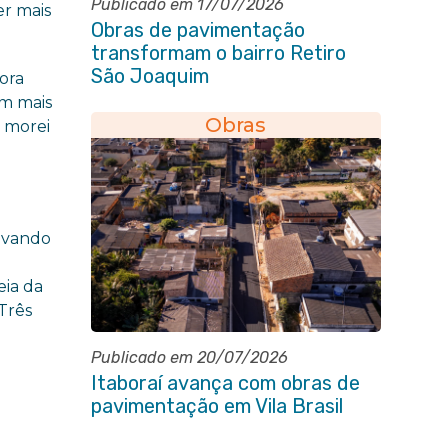
Publicado em 17/07/2026
er mais
Obras de pavimentação
transformam o bairro Retiro
São Joaquim
gora
om mais
Obras
e
morei
levando
eia da
Três
Publicado em 20/07/2026
Itaboraí avança com obras de
pavimentação em Vila Brasil