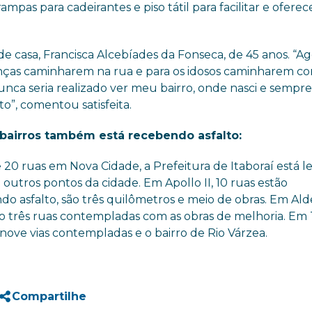
mpas para cadeirantes e piso tátil para facilitar e oferec
de casa, Francisca Alcebíades da Fonseca, de 45 anos. “A
rianças caminharem na rua e para os idosos caminharem c
nca seria realizado ver meu bairro, onde nasci e sempr
lto”, comentou satisfeita.
bairros também está recebendo asfalto:
 20 ruas em Nova Cidade, a Prefeitura de Itaboraí está 
a outros pontos da cidade. Em Apollo II, 10 ruas estão
o asfalto, são três quilômetros e meio de obras. Em Ald
ão três ruas contempladas com as obras de melhoria. Em 
nove vias contempladas e o bairro de Rio Várzea.
Compartilhe