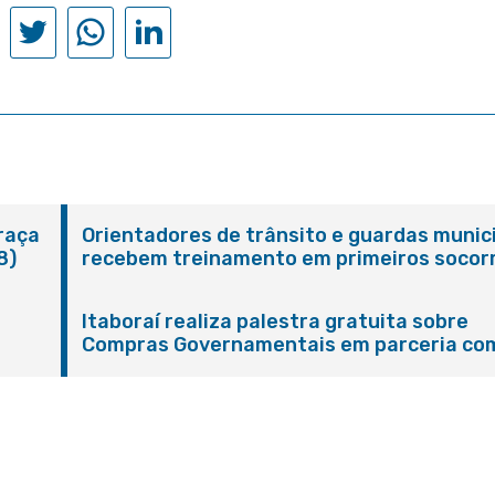
Praça
Orientadores de trânsito e guardas munic
8)
recebem treinamento em primeiros socor
em Itaboraí
Itaboraí realiza palestra gratuita sobre
Compras Governamentais em parceria co
Sebrae