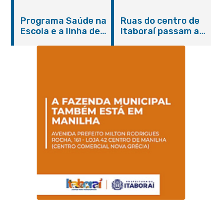
do Agosto Lilás em
castração gratuita
Itaboraí com
de cães e gatos
Programa Saúde na
Ruas do centro de
serviços gratuitos e
Escola e a linha de
Itaboraí passam a
orientações
cuidados da
operar em novos
Hanseníase
sentidos
promovem
conscientização
sobre hanseníase
na E.M Adelaide de
Magalhães Seabra