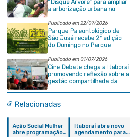
“Disque Árvore” para ampliar
a arborização urbana no
município
Publicado em 22/07/2026
Parque Paleontológico de
São José recebe 2ª edição
do Domingo no Parque
Paleontológico com Pedal
Vivendo a Transformação
Publicado em 01/07/2026
Cine Debate chega a Itaboraí
promovendo reflexão sobre a
gestão compartilhada da
Baía de Guanabara
Relacionadas
Ação Social Mulher
Itaboraí abre novo
abre programação
agendamento para