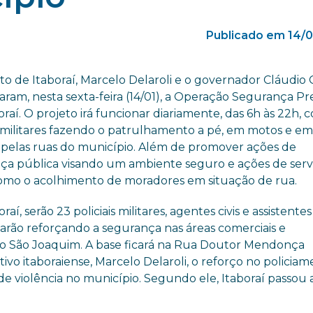
Publicado em 14/
to de Itaboraí, Marcelo Delaroli e o governador Cláudio 
aram, nesta sexta-feira (14/01), a Operação Segurança P
raí. O projeto irá funcionar diariamente, das 6h às 22h, 
is militares fazendo o patrulhamento a pé, em motos e e
s pelas ruas do município. Além de promover ações de
ça pública visando um ambiente seguro e ações de serv
 como o acolhimento de moradores em situação de rua.
raí, serão 23 policiais militares, agentes civis e assistentes 
arão reforçando a segurança nas áreas comerciais e
iro São Joaquim. A base ficará na Rua Doutor Mendonça
ivo itaboraiense, Marcelo Delaroli, o reforço no policia
 de violência no município. Segundo ele, Itaboraí passou 