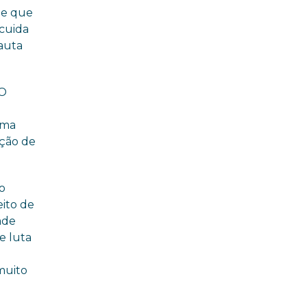
be que
 cuida
auta
 O
uma
ação de
do
ito de
ade
e luta
muito