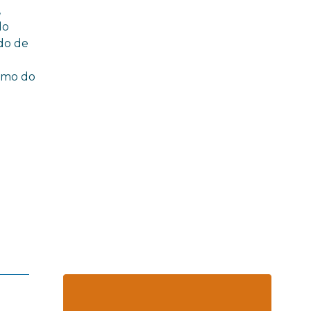
,
do
do de
smo do