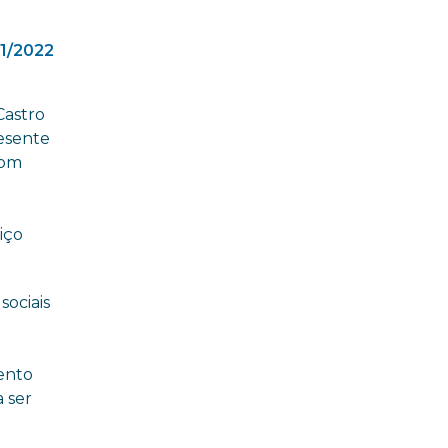
01/2022
Castro
resente
com
m
iço
sociais
mento
a ser