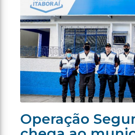
Operação Segur
chega ao munic