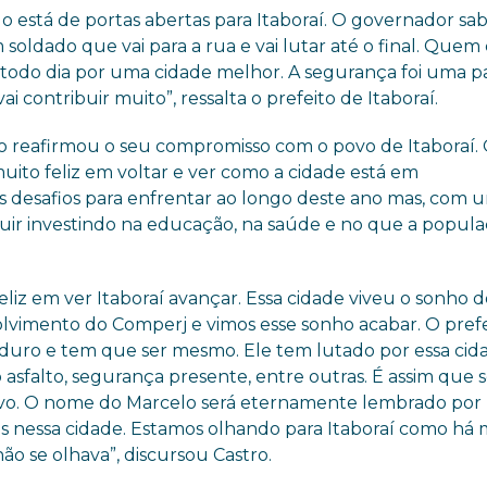
o está de portas abertas para Itaboraí. O governador sa
oldado que vai para a rua e vai lutar até o final. Quem
todo dia por uma cidade melhor. A segurança foi uma p
contribuir muito”, ressalta o prefeito de Itaboraí.
ro reafirmou o seu compromisso com o povo de Itaboraí.
uito feliz em voltar e ver como a cidade está em
s desafios para enfrentar ao longo deste ano mas, com 
seguir investindo na educação, na saúde e no que a popul
eliz em ver Itaboraí avançar. Essa cidade viveu o sonho 
lvimento do Comperj e vimos esse sonho acabar. O prefe
 duro e tem que ser mesmo. Ele tem lutado por essa cid
asfalto, segurança presente, entre outras. É assim que s
vo. O nome do Marcelo será eternamente lembrado por
s nessa cidade. Estamos olhando para Itaboraí como há 
o se olhava”, discursou Castro.