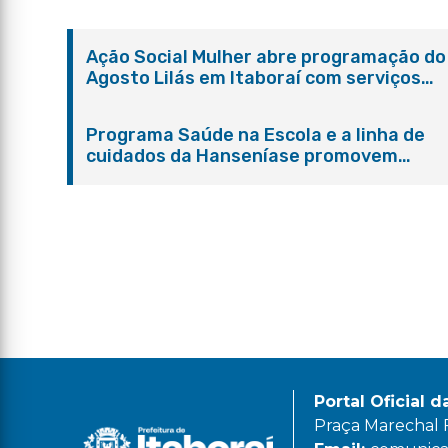
Ação Social Mulher abre programação do
Agosto Lilás em Itaboraí com serviços
gratuitos e orientações
Programa Saúde na Escola e a linha de
cuidados da Hanseníase promovem
conscientização sobre hanseníase na E.
Adelaide de Magalhães Seabra
Portal Oficial d
Praça Marechal Fl