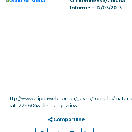
O Fluminense/Coluna
Informe – 12/03/2013
http://www.clipnaweb.com.br/govrio/consulta/materia
mat=228804&cliente=govrio&
Compartilhe