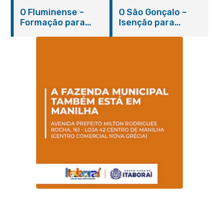
novo coronavírus
inauguração em
O Fluminense –
O São Gonçalo –
em Itaboraí (24/05)
março
Formação para
Isenção para
jovens e adultos em
portadores de
Itaboraí
hanseníase