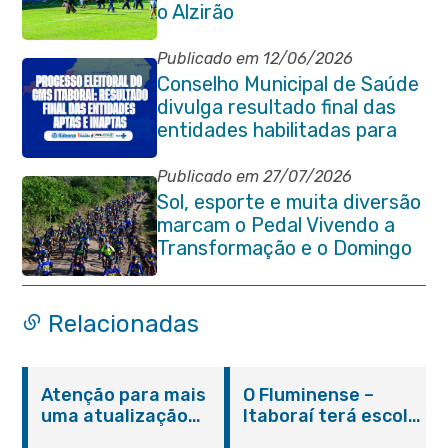
o Alzirão
Publicado em 12/06/2026
Conselho Municipal de Saúde
divulga resultado final das
entidades habilitadas para
eleição do quadriênio 2026-
2030
Publicado em 27/07/2026
Sol, esporte e muita diversão
marcam o Pedal Vivendo a
Transformação e o Domingo
no Parque Paleontológico
Relacionadas
Atenção para mais
O Fluminense –
uma atualização
Itaboraí terá escola
sobre os casos do
integral modelo com