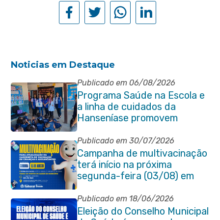
Noticias em Destaque
Publicado em 06/08/2026
Programa Saúde na Escola e
a linha de cuidados da
Hanseníase promovem
conscientização sobre
hanseníase na E.M Adelaide
Publicado em 30/07/2026
de Magalhães Seabra
Campanha de multivacinação
terá início na próxima
segunda-feira (03/08) em
Itaboraí
Publicado em 18/06/2026
Eleição do Conselho Municipal