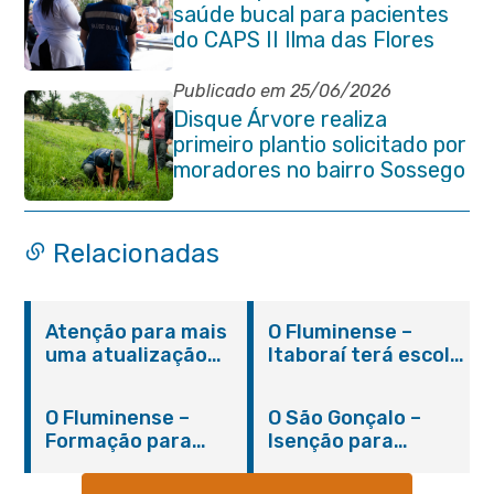
saúde bucal para pacientes
do CAPS II Ilma das Flores
Publicado em 25/06/2026
Disque Árvore realiza
primeiro plantio solicitado por
moradores no bairro Sossego
Relacionadas
Atenção para mais
O Fluminense –
uma atualização
Itaboraí terá escola
sobre os casos do
integral modelo com
novo coronavírus
inauguração em
O Fluminense –
O São Gonçalo –
em Itaboraí (24/05)
março
Formação para
Isenção para
jovens e adultos em
portadores de
Itaboraí
hanseníase