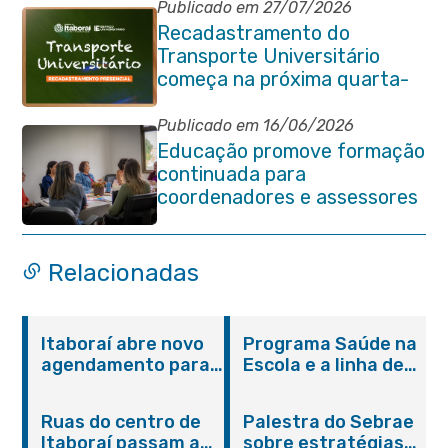
Publicado em 27/07/2026
Recadastramento do
Transporte Universitário
começa na próxima quarta-
feira (29/07)
Publicado em 16/06/2026
Educação promove formação
continuada para
coordenadores e assessores
escolares da rede municipal
Relacionadas
Itaboraí abre novo
Programa Saúde na
agendamento para
Escola e a linha de
castração gratuita
cuidados da
de cães e gatos
Hanseníase
Ruas do centro de
Palestra do Sebrae
promovem
Itaboraí passam a
sobre estratégias