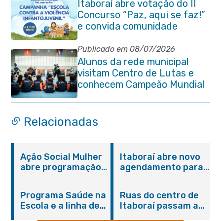
Itaboraí abre votação do II
Concurso “Paz, aqui se faz!”
e convida comunidade
Publicado em 08/07/2026
Alunos da rede municipal
visitam Centro de Lutas e
conhecem Campeão Mundial
de Taekwondo
Relacionadas
Ação Social Mulher
Itaboraí abre novo
abre programação
agendamento para
do Agosto Lilás em
castração gratuita
Itaboraí com
de cães e gatos
Programa Saúde na
Ruas do centro de
serviços gratuitos e
Escola e a linha de
Itaboraí passam a
orientações
cuidados da
operar em novos