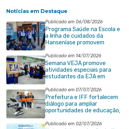
Noticias em Destaque
Publicado em 06/08/2026
Programa Saúde na Escola e
a linha de cuidados da
Hanseníase promovem
conscientização sobre
hanseníase na E.M Adelaide
Publicado em 14/07/2026
de Magalhães Seabra
Semana VEJA promove
atividades especiais para
estudantes da EJA em
Itaboraí
Publicado em 07/07/2026
Prefeitura e IFF fortalecem
diálogo para ampliar
oportunidades de educação,
ciência e inovação em
Itaboraí
Publicado em 02/07/2026