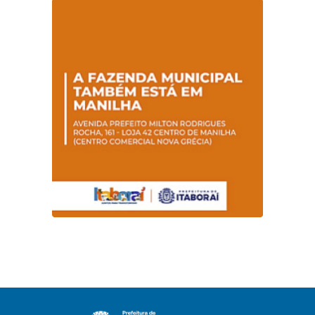
Hanseníase
sentidos
promovem
conscientização
sobre hanseníase
na E.M Adelaide de
Magalhães Seabra