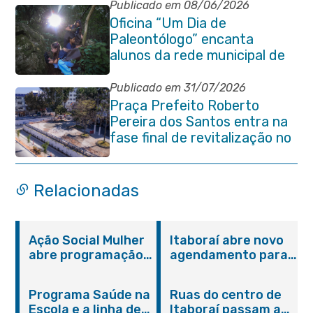
Publicado em 08/06/2026
Oficina “Um Dia de
Paleontólogo” encanta
alunos da rede municipal de
Itaboraí
Publicado em 31/07/2026
Praça Prefeito Roberto
Pereira dos Santos entra na
fase final de revitalização no
Centro de Itaboraí
Relacionadas
Ação Social Mulher
Itaboraí abre novo
abre programação
agendamento para
do Agosto Lilás em
castração gratuita
Itaboraí com
de cães e gatos
Programa Saúde na
Ruas do centro de
serviços gratuitos e
Escola e a linha de
Itaboraí passam a