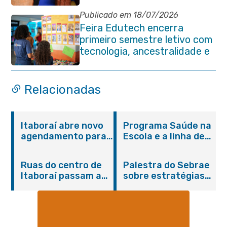
especializado na rede
municipal
Publicado em 18/07/2026
Feira Edutech encerra
primeiro semestre letivo com
tecnologia, ancestralidade e
protagonismo estudantil em
Itaboraí
Relacionadas
Itaboraí abre novo
Programa Saúde na
agendamento para
Escola e a linha de
castração gratuita
cuidados da
de cães e gatos
Hanseníase
Ruas do centro de
Palestra do Sebrae
promovem
Itaboraí passam a
sobre estratégias
conscientização
operar em novos
de divulgação reúne
sobre hanseníase
sentidos
empreendedores no
na E.M Adelaide de
Centro de Itaboraí
Magalhães Seabra