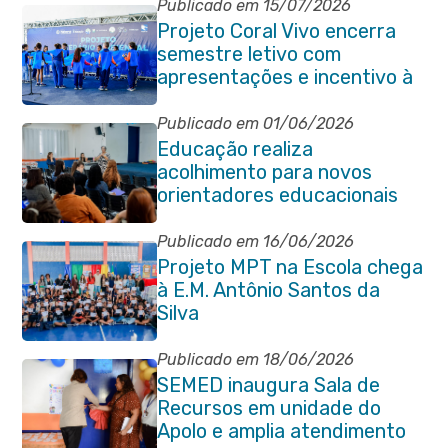
Publicado em 15/07/2026
Projeto Coral Vivo encerra
semestre letivo com
apresentações e incentivo à
preservação ambiental em
Itaboraí
Publicado em 01/06/2026
Educação realiza
acolhimento para novos
orientadores educacionais
da rede municipal
Publicado em 16/06/2026
Projeto MPT na Escola chega
à E.M. Antônio Santos da
Silva
Publicado em 18/06/2026
SEMED inaugura Sala de
Recursos em unidade do
Apolo e amplia atendimento