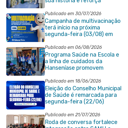
sua história e reforça
compromisso com a vida
Publicado em 30/07/2026
Campanha de multivacinação
terá início na próxima
segunda-feira (03/08) em
Itaboraí
Publicado em 06/08/2026
Programa Saúde na Escola e
a linha de cuidados da
Hanseníase promovem
conscientização sobre
hanseníase na E.M Adelaide
Publicado em 18/06/2026
de Magalhães Seabra
Eleição do Conselho Municipal
de Saúde é remarcada para
segunda-feira (22/06)
Publicado em 21/07/2026
Roda de conversa fortalece