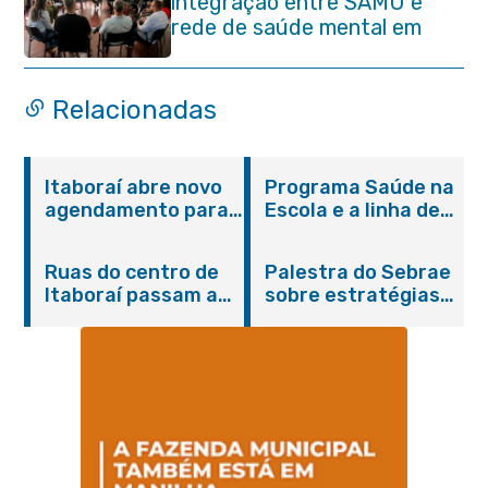
integração entre SAMU e
rede de saúde mental em
Itaboraí
Relacionadas
Itaboraí abre novo
Programa Saúde na
agendamento para
Escola e a linha de
castração gratuita
cuidados da
de cães e gatos
Hanseníase
Ruas do centro de
Palestra do Sebrae
promovem
Itaboraí passam a
sobre estratégias
conscientização
operar em novos
de divulgação reúne
sobre hanseníase
sentidos
empreendedores no
na E.M Adelaide de
Centro de Itaboraí
Magalhães Seabra