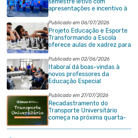
semestre letivo com
apresentações e incentivo à
preservação ambiental em
Itaboraí
Publicado em 06/07/2026
Projeto Educação e Esporte
Transformando a Escola
oferece aulas de xadrez para
alunos da rede municipal
Publicado em 02/06/2026
Itaboraí dá boas-vindas à
novos professores da
Educação Especial
Publicado em 27/07/2026
Recadastramento do
Transporte Universitário
começa na próxima quarta-
feira (29/07)