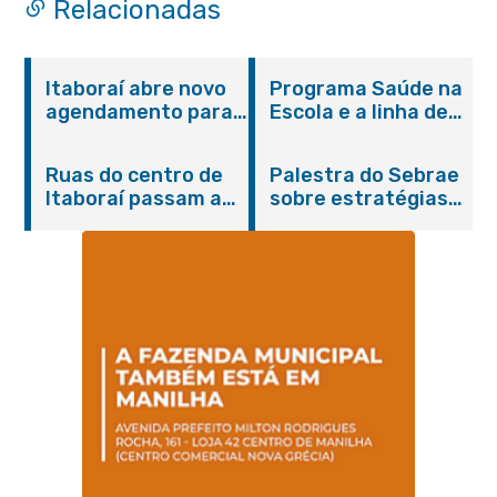
Relacionadas
Itaboraí abre novo
Programa Saúde na
agendamento para
Escola e a linha de
castração gratuita
cuidados da
de cães e gatos
Hanseníase
Ruas do centro de
Palestra do Sebrae
promovem
Itaboraí passam a
sobre estratégias
conscientização
operar em novos
de divulgação reúne
sobre hanseníase
sentidos
empreendedores no
na E.M Adelaide de
Centro de Itaboraí
Magalhães Seabra