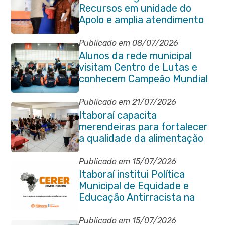
Recursos em unidade do
Apolo e amplia atendimento
especializado na rede
municipal
Publicado em 08/07/2026
Alunos da rede municipal
visitam Centro de Lutas e
conhecem Campeão Mundial
de Taekwondo
Publicado em 21/07/2026
Itaboraí capacita
merendeiras para fortalecer
a qualidade da alimentação
escolar na rede municipal
Publicado em 15/07/2026
Itaboraí institui Política
Municipal de Equidade e
Educação Antirracista na
Rede Pública de Ensino
Publicado em 15/07/2026