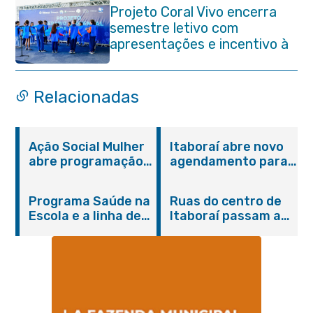
Projeto Coral Vivo encerra
semestre letivo com
apresentações e incentivo à
preservação ambiental em
Itaboraí
Relacionadas
Ação Social Mulher
Itaboraí abre novo
abre programação
agendamento para
do Agosto Lilás em
castração gratuita
Itaboraí com
de cães e gatos
Programa Saúde na
Ruas do centro de
serviços gratuitos e
Escola e a linha de
Itaboraí passam a
orientações
cuidados da
operar em novos
Hanseníase
sentidos
promovem
conscientização
sobre hanseníase
na E.M Adelaide de