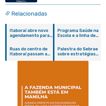
administração pública
Relacionadas
Itaboraí abre novo
Programa Saúde na
agendamento para
Escola e a linha de
castração gratuita
cuidados da
de cães e gatos
Hanseníase
Ruas do centro de
Palestra do Sebrae
promovem
Itaboraí passam a
sobre estratégias
conscientização
operar em novos
de divulgação reúne
sobre hanseníase
sentidos
empreendedores no
na E.M Adelaide de
Centro de Itaboraí
Magalhães Seabra