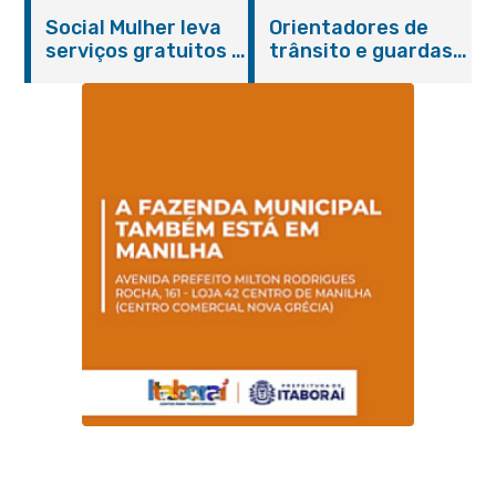
sentidos
empreendedores no
Social Mulher leva
Orientadores de
Centro de Itaboraí
serviços gratuitos à
trânsito e guardas
Praça Alarico
municipais recebem
Antunes nesta
treinamento em
sexta-feira (07/08)
primeiros socorros
em Itaboraí