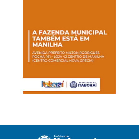
Hanseníase
sentidos
promovem
conscientização
sobre hanseníase
na E.M Adelaide de
Magalhães Seabra