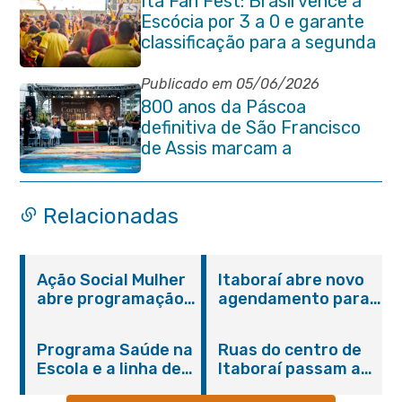
Ita Fan Fest: Brasil vence a
Escócia por 3 a 0 e garante
classificação para a segunda
fase da Copa do Mundo
Publicado em 05/06/2026
800 anos da Páscoa
definitiva de São Francisco
de Assis marcam a
celebração de Corpus Christi
em Itaboraí
Relacionadas
Ação Social Mulher
Itaboraí abre novo
abre programação
agendamento para
do Agosto Lilás em
castração gratuita
Itaboraí com
de cães e gatos
Programa Saúde na
Ruas do centro de
serviços gratuitos e
Escola e a linha de
Itaboraí passam a
orientações
cuidados da
operar em novos