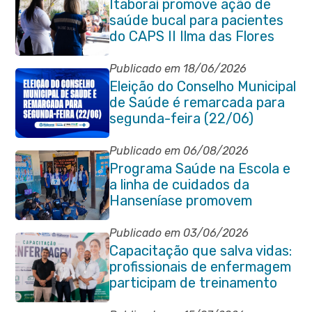
Itaboraí promove ação de
saúde bucal para pacientes
do CAPS II Ilma das Flores
Publicado em 18/06/2026
Eleição do Conselho Municipal
de Saúde é remarcada para
segunda-feira (22/06)
Publicado em 06/08/2026
Programa Saúde na Escola e
a linha de cuidados da
Hanseníase promovem
conscientização sobre
hanseníase na E.M Adelaide
Publicado em 03/06/2026
de Magalhães Seabra
Capacitação que salva vidas:
profissionais de enfermagem
participam de treinamento
em primeiros socorros em