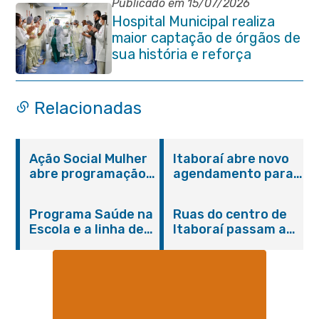
Itaboraí
Publicado em 15/07/2026
Hospital Municipal realiza
maior captação de órgãos de
sua história e reforça
compromisso com a vida
Relacionadas
Ação Social Mulher
Itaboraí abre novo
abre programação
agendamento para
do Agosto Lilás em
castração gratuita
Itaboraí com
de cães e gatos
Programa Saúde na
Ruas do centro de
serviços gratuitos e
Escola e a linha de
Itaboraí passam a
orientações
cuidados da
operar em novos
Hanseníase
sentidos
promovem
conscientização
sobre hanseníase
na E.M Adelaide de