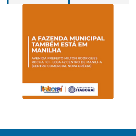
cuidados da
operar em novos
Hanseníase
sentidos
promovem
conscientização
sobre hanseníase
na E.M Adelaide de
Magalhães Seabra