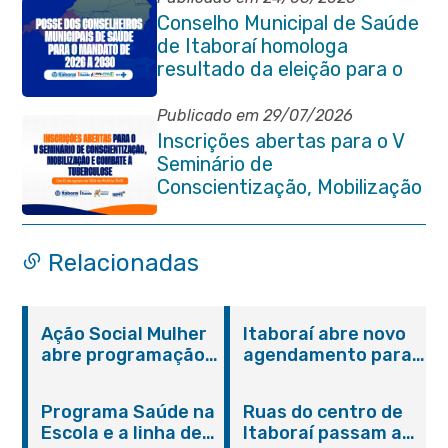
Conselho Municipal de Saúde
de Itaboraí homologa
resultado da eleição para o
quadriênio 2026–2030
Publicado em 29/07/2026
Inscrições abertas para o V
Seminário de
Conscientização, Mobilização
e Combate à Tuberculose em
Itaboraí
Relacionadas
Ação Social Mulher
Itaboraí abre novo
abre programação
agendamento para
do Agosto Lilás em
castração gratuita
Itaboraí com
de cães e gatos
Programa Saúde na
Ruas do centro de
serviços gratuitos e
Escola e a linha de
Itaboraí passam a
orientações