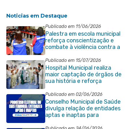
Noticias em Destaque
Publicado em 11/06/2026
Palestra em escola municipal
reforça conscientização e
combate à violência contra a
pessoa idosa em Itaboraí
Publicado em 15/07/2026
Hospital Municipal realiza
maior captação de órgãos de
sua história e reforça
compromisso com a vida
Publicado em 02/06/2026
Conselho Municipal de Saúde
divulga relação de entidades
aptas e inaptas para
processo eleitoral do
quadriênio 2026-2030
Publicado em 24/06/2026