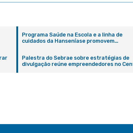
Programa Saúde na Escola e a linha de
cuidados da Hanseníase promovem
conscientização sobre hanseníase na E.M
Adelaide de Magalhães Seabra
rar
Palestra do Sebrae sobre estratégias de
divulgação reúne empreendedores no Cen
de Itaboraí