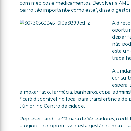
com médicos e medicamentos. Devolver a AME d
bairro tão importante como este”, disse o gestor
A diret
oportun
deixar 
não pod
esta un
trabalh
A unida
consultó
espera, 
almoxarifado, farmácia, banheiros, copa, admin
ficará disponível no local para transferência d
Júnior, no Centro da cidade.
Representando a Câmara de Vereadores, o edil 
elogiou o compromisso desta gestão com a cida