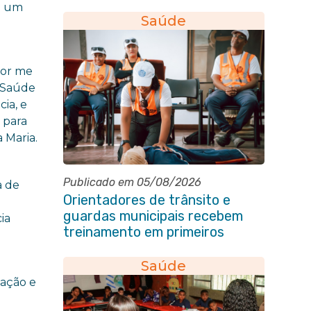
conscientização sobre
a um
hanseníase na E.M Adelaide de
Saúde
Magalhães Seabra
por me
. Saúde
ia, e
 para
 Maria.
Publicado em 05/08/2026
a de
Orientadores de trânsito e
guardas municipais recebem
ia
treinamento em primeiros
socorros em Itaboraí
Saúde
lação e