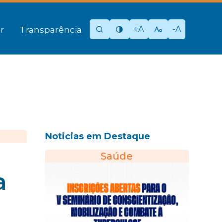
+A
-A
r
Transparência
Noticias em Destaque
Saúde
a