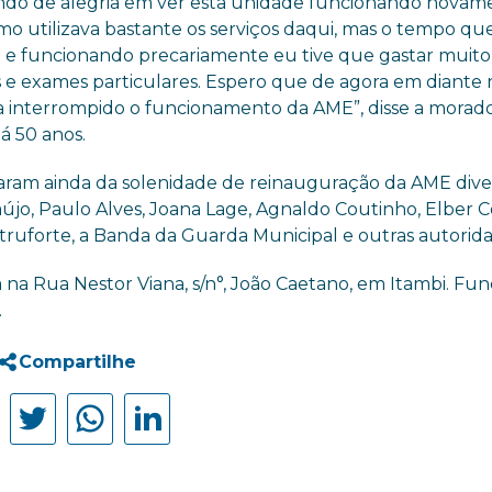
ndo de alegria em ver esta unidade funcionando novam
o utilizava bastante os serviços daqui, mas o tempo que
 e funcionando precariamente eu tive que gastar muit
 e exames particulares. Espero que de agora em diante
ja interrompido o funcionamento da AME”, disse a morad
á 50 anos.
param ainda da solenidade de reinauguração da AME dive
aújo, Paulo Alves, Joana Lage, Agnaldo Coutinho, Elber C
nstruforte, a Banda da Guarda Municipal e outras autorid
a Rua Nestor Viana, s/n°, João Caetano, em Itambi. Fun
.
Compartilhe