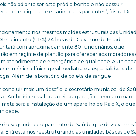
 não adianta ser este prédio bonito e não possuir
o com dignidade e carinho aos pacientes”, frisou Dr.
cionamento nos mesmos moldes estruturais das Unidad
Atendimento (UPA) 24 horas do Governo do Estado,
ontará com aproximadamente 80 funcionários, que
arão em regime de plantão para oferecer aos moradores
um atendimento de emergência de qualidade. A unidad
com médico clínico geral, pediatra e a especialidade de
ogia. Além de laboratório de coleta de sangue.
r concluir mais um desafio, o secretário municipal de Sa
ésar Ambrósio ressaltou a reinauguração como um marc
ma meta será a instalação de um aparelho de Raio X, o que
 unidade.
ste é o segundo equipamento de Saúde que devolvemos 
lha. E já estamos reestruturando as unidades básicas de S