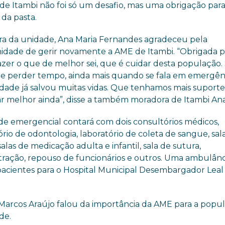
e Itambi não foi só um desafio, mas uma obrigação par
 da pasta.
ora da unidade, Ana Maria Fernandes agradeceu pela
idade de gerir novamente a AME de Itambi. “Obrigada 
fazer o que de melhor sei, que é cuidar desta população
e perder tempo, ainda mais quando se fala em emergênc
idade já salvou muitas vidas. Que tenhamos mais suporte
ar melhor ainda”, disse a também moradora de Itambi Ana
de emergencial contará com dois consultórios médicos,
rio de odontologia, laboratório de coleta de sangue, sal
salas de medicação adulta e infantil, sala de sutura,
istração, repouso de funcionários e outros. Uma ambulânc
e pacientes para o Hospital Municipal Desembargador Leal
Marcos Araújo falou da importância da AME para a popu
de.