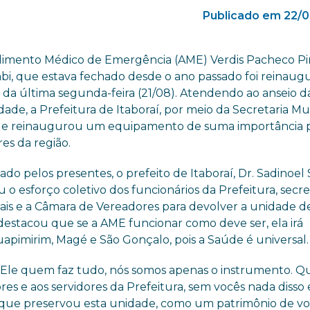
Publicado em 22/0
imento Médico de Emergência (AME) Verdis Pacheco Pi
bi, que estava fechado desde o ano passado foi reinaug
 da última segunda-feira (21/08). Atendendo ao anseio d
de, a Prefeitura de Itaboraí, por meio da Secretaria Mu
e reinaugurou um equipamento de suma importância p
es da região.
do pelos presentes, o prefeito de Itaboraí, Dr. Sadinoel
u o esforço coletivo dos funcionários da Prefeitura, secre
ais e a Câmara de Vereadores para devolver a unidade d
destacou que se a AME funcionar como deve ser, ela irá
pimirim, Magé e São Gonçalo, pois a Saúde é universal.
 Ele quem faz tudo, nós somos apenas o instrumento. Q
s e aos servidores da Prefeitura, sem vocês nada disso e
 que preservou esta unidade, como um patrimônio de vo