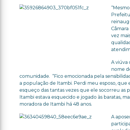
“Mesmo d
Prefeitu
reinaug
Câmara 
vez mai
qualida
atendime
A viúva
nome de
comunidade. “Fico emocionada pela sensibilid
a população de Itambi. Perdi meu esposo, que 
esqueço das tantas vezes que ele socorreu as pe
Itambi estava esquecido e jogado às baratas, mas
moradora de Itambi há 48 anos.
A apose
partici