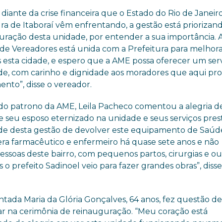
iante da crise financeira que o Estado do Rio de Janeiro
ra de Itaboraí vêm enfrentando, a gestão está priorizan
uração desta unidade, por entender a sua importância. 
de Vereadores está unida com a Prefeitura para melhor
s esta cidade, e espero que a AME possa oferecer um ser
de, com carinho e dignidade aos moradores que aqui p
nto”, disse o vereador.
 do patrono da AME, Leila Pacheco comentou a alegria de
 seu esposo eternizado na unidade e seus serviços pres
ade desta gestão de devolver este equipamento de Saúd
era farmacêutico e enfermeiro há quase sete anos e não
ssoas deste bairro, com pequenos partos, cirurgias e ou
 o prefeito Sadinoel veio para fazer grandes obras”, disse
ntada Maria da Glória Gonçalves, 64 anos, fez questão d
par na cerimônia de reinauguração. “Meu coração está