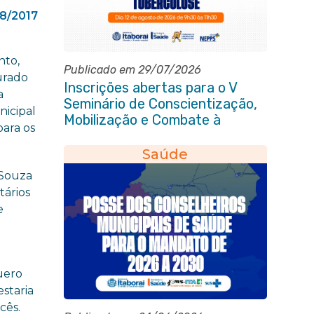
8/2017
nto,
Publicado em 29/07/2026
urado
Inscrições abertas para o V
a
Seminário de Conscientização,
nicipal
Mobilização e Combate à
ara os
Tuberculose em Itaboraí
Saúde
 Souza
tários
e
uero
staria
cês.