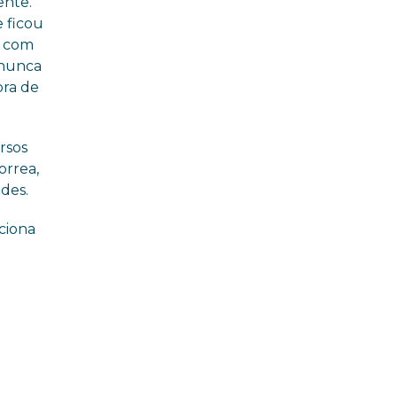
ente.
 ficou
o com
 nunca
ora de
rsos
orrea,
ades.
ciona