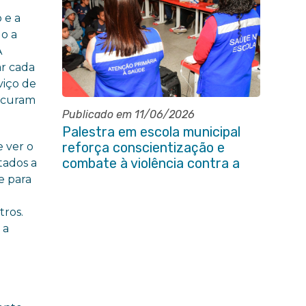
 e a
do a
A
ar cada
viço de
rocuram
Publicado em 11/06/2026
Palestra em escola municipal
reforça conscientização e
 ver o
combate à violência contra a
tados a
pessoa idosa em Itaboraí
e para
tros.
 a
e