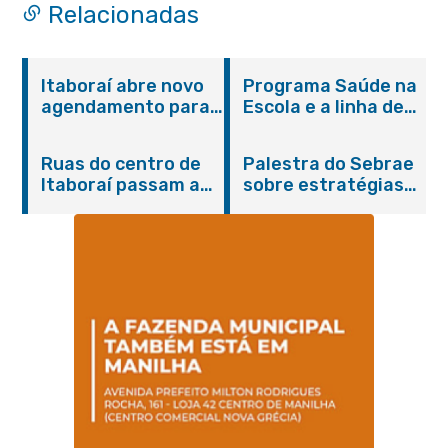
Relacionadas
Itaboraí abre novo
Programa Saúde na
agendamento para
Escola e a linha de
castração gratuita
cuidados da
de cães e gatos
Hanseníase
Ruas do centro de
Palestra do Sebrae
promovem
Itaboraí passam a
sobre estratégias
conscientização
operar em novos
de divulgação reúne
sobre hanseníase
sentidos
empreendedores no
na E.M Adelaide de
Centro de Itaboraí
Magalhães Seabra