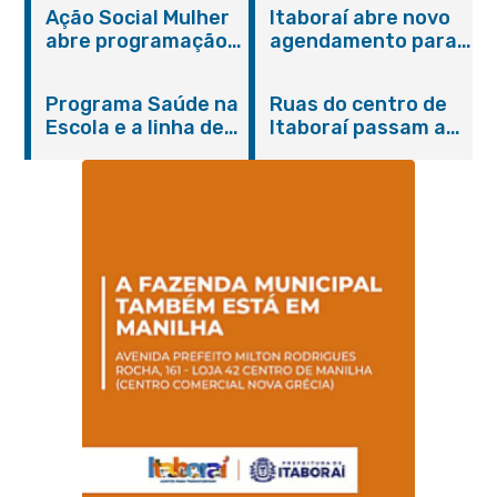
Ação Social Mulher
Itaboraí abre novo
abre programação
agendamento para
do Agosto Lilás em
castração gratuita
Itaboraí com
de cães e gatos
Programa Saúde na
Ruas do centro de
serviços gratuitos e
Escola e a linha de
Itaboraí passam a
orientações
cuidados da
operar em novos
Hanseníase
sentidos
promovem
conscientização
sobre hanseníase
na E.M Adelaide de
Magalhães Seabra