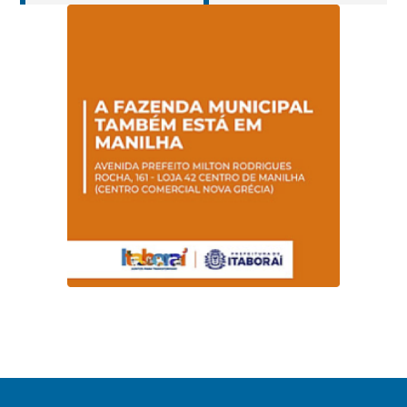
Hanseníase
sentidos
promovem
conscientização
sobre hanseníase
na E.M Adelaide de
Magalhães Seabra