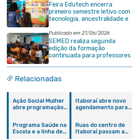
Feira Edutech encerra
primeiro semestre letivo com
tecnologia, ancestralidade e
protagonismo estudantil em
Itaboraí
Publicado em 27/06/2026
SEMED realiza segunda
edição da formação
continuada para professores
e coordenadores
pedagógicos
Relacionadas
Ação Social Mulher
Itaboraí abre novo
abre programação
agendamento para
do Agosto Lilás em
castração gratuita
Itaboraí com
de cães e gatos
Programa Saúde na
Ruas do centro de
serviços gratuitos e
Escola e a linha de
Itaboraí passam a
orientações
cuidados da
operar em novos