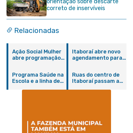
orientação sobre descarte
correto de inservíveis
Relacionadas
Ação Social Mulher
Itaboraí abre novo
abre programação
agendamento para
do Agosto Lilás em
castração gratuita
Itaboraí com
de cães e gatos
Programa Saúde na
Ruas do centro de
serviços gratuitos e
Escola e a linha de
Itaboraí passam a
orientações
cuidados da
operar em novos
Hanseníase
sentidos
promovem
conscientização
sobre hanseníase
na E.M Adelaide de
Magalhães Seabra