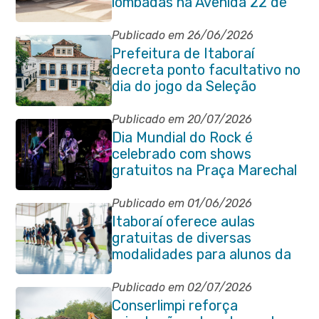
lombadas na Avenida 22 de
Maio para reforçar a
segurança no trânsito
Publicado em 26/06/2026
Prefeitura de Itaboraí
decreta ponto facultativo no
dia do jogo da Seleção
Brasileira
Publicado em 20/07/2026
Dia Mundial do Rock é
celebrado com shows
gratuitos na Praça Marechal
Floriano Peixoto
Publicado em 01/06/2026
Itaboraí oferece aulas
gratuitas de diversas
modalidades para alunos da
rede municipal de ensino
Publicado em 02/07/2026
Conserlimpi reforça