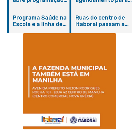
do Agosto Lilás em
castração gratuita
Itaboraí com
de cães e gatos
Programa Saúde na
Ruas do centro de
serviços gratuitos e
Escola e a linha de
Itaboraí passam a
orientações
cuidados da
operar em novos
Hanseníase
sentidos
promovem
conscientização
sobre hanseníase
na E.M Adelaide de
Magalhães Seabra