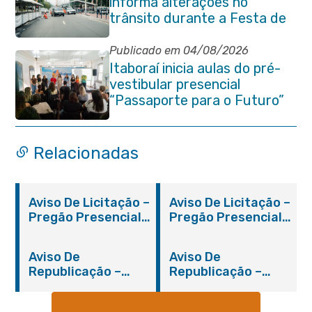
informa alterações no
trânsito durante a Festa de
São Pedro Apóstolo
Publicado em 04/08/2026
Itaboraí inicia aulas do pré-
vestibular presencial
“Passaporte para o Futuro”
Relacionadas
Aviso De Licitação –
Aviso De Licitação –
Pregão Presencial
Pregão Presencial
Nº 019/2019 – PMI
Nº 012/2019 – FMS
Aviso De
Aviso De
Republicação –
Republicação –
Pregão Presencial
Pregão Presencial
Nº 014/2019 – PMI
Nº 001/2019 – FMAS