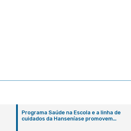
Programa Saúde na Escola e a linha de
cuidados da Hanseníase promovem
conscientização sobre hanseníase na E.M