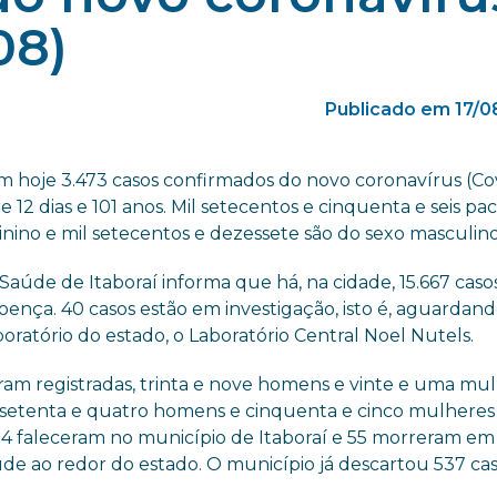
08)
Publicado em 17/0
m hoje 3.473 casos confirmados do novo coronavírus (Cov
 12 dias e 101 anos. Mil setecentos e cinquenta e seis pa
inino e mil setecentos e dezessete são do sexo masculino
Saúde de Itaboraí informa que há, na cidade, 15.667 caso
ença. 40 casos estão em investigação, isto é, aguardand
oratório do estado, o Laboratório Central Noel Nutels.
oram registradas, trinta e nove homens e vinte e uma mu
 setenta e quatro homens e cinquenta e cinco mulheres 
134 faleceram no município de Itaboraí e 55 morreram em
de ao redor do estado. O município já descartou 537 ca