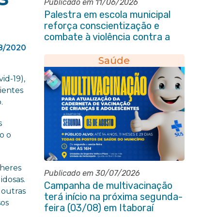
Publicado em 11/06/2026
Palestra em escola municipal
reforça conscientização e
combate à violência contra a
pessoa idosa em Itaboraí
8/2020
Saúde
id-19),
cientes
.
s
o o
lheres
Publicado em 30/07/2026
idosas.
Campanha de multivacinação
 outras
terá início na próxima segunda-
sos
feira (03/08) em Itaboraí