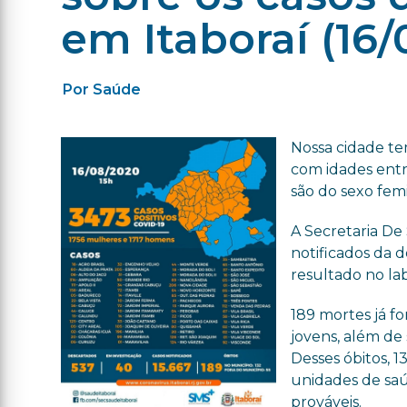
em Itaboraí (16/
Por Saúde
Nossa cidade te
com idades entre
são do sexo fem
A Secretaria De 
notificados
da do
resultado no lab
189 mortes já f
jovens, além de
Desses óbitos, 
unidades de saú
prováveis.