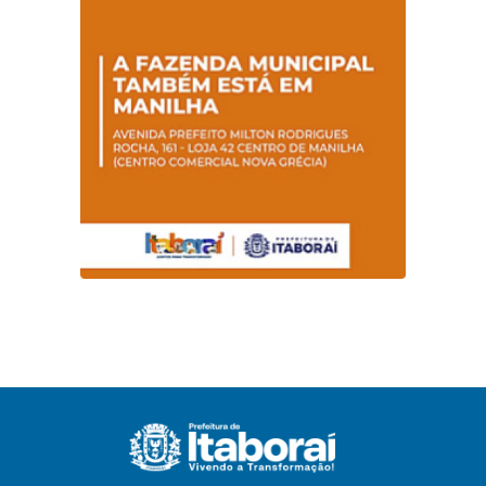
conscientização
sobre hanseníase
na E.M Adelaide de
Magalhães Seabra