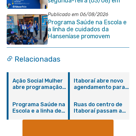
segunda-feira (03/08) em
Itaboraí
Publicado em 06/08/2026
Programa Saúde na Escola e
a linha de cuidados da
Hanseníase promovem
conscientização sobre
hanseníase na E.M Adelaide
de Magalhães Seabra
Relacionadas
Ação Social Mulher
Itaboraí abre novo
abre programação
agendamento para
do Agosto Lilás em
castração gratuita
Itaboraí com
de cães e gatos
Programa Saúde na
Ruas do centro de
serviços gratuitos e
Escola e a linha de
Itaboraí passam a
orientações
cuidados da
operar em novos
Hanseníase
sentidos
promovem