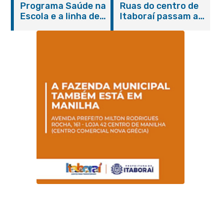
Programa Saúde na
Ruas do centro de
serviços gratuitos e
Escola e a linha de
Itaboraí passam a
orientações
cuidados da
operar em novos
Hanseníase
sentidos
promovem
conscientização
sobre hanseníase
na E.M Adelaide de
Magalhães Seabra