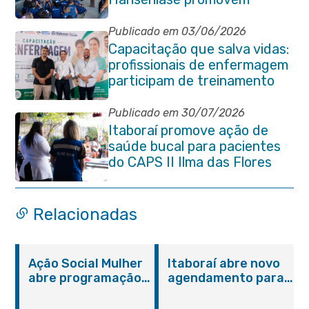
conscientização sobre
hanseníase na E.M Adelaide
Publicado em 03/06/2026
de Magalhães Seabra
Capacitação que salva vidas:
profissionais de enfermagem
participam de treinamento
em primeiros socorros em
Itaboraí
Publicado em 30/07/2026
Itaboraí promove ação de
saúde bucal para pacientes
do CAPS II Ilma das Flores
Relacionadas
Ação Social Mulher
Itaboraí abre novo
abre programação
agendamento para
do Agosto Lilás em
castração gratuita
Itaboraí com
de cães e gatos