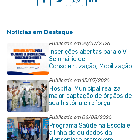
Noticias em Destaque
Publicado em 29/07/2026
Inscrições abertas para o V
Seminário de
Conscientização, Mobilização
e Combate à Tuberculose em
Itaboraí
Publicado em 15/07/2026
Hospital Municipal realiza
maior captação de órgãos de
sua história e reforça
compromisso com a vida
Publicado em 06/08/2026
Programa Saúde na Escola e
a linha de cuidados da
Hanseníase promovem