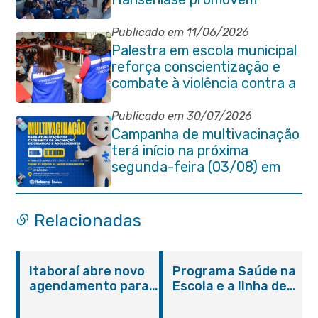
conscientização sobre
hanseníase na E.M Adelaide
Publicado em 11/06/2026
de Magalhães Seabra
Palestra em escola municipal
reforça conscientização e
combate à violência contra a
pessoa idosa em Itaboraí
Publicado em 30/07/2026
Campanha de multivacinação
terá início na próxima
segunda-feira (03/08) em
Itaboraí
Relacionadas
Itaboraí abre novo
Programa Saúde na
agendamento para
Escola e a linha de
castração gratuita
cuidados da
de cães e gatos
Hanseníase