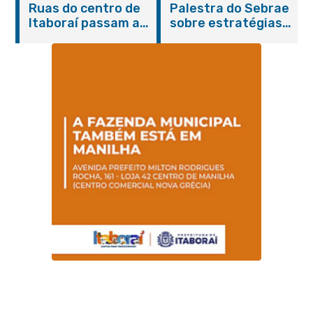
Ruas do centro de
Palestra do Sebrae
promovem
Itaboraí passam a
sobre estratégias
conscientização
operar em novos
de divulgação reúne
sobre hanseníase
sentidos
empreendedores no
na E.M Adelaide de
Centro de Itaboraí
Magalhães Seabra