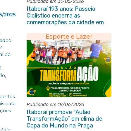
Publicado em 31/05/2026
Itaboraí 193 anos: Passeio
6/2025
Ciclístico encerra as
comemorações da cidade em
grande estilo
s
Esporte e Lazer
tados
s
al da
e
é
do,
 pontos
is para
Publicado em 18/06/2026
ições
Itaboraí promove “Aulão
TransformAção” em clima de
Copa do Mundo na Praça
pódio