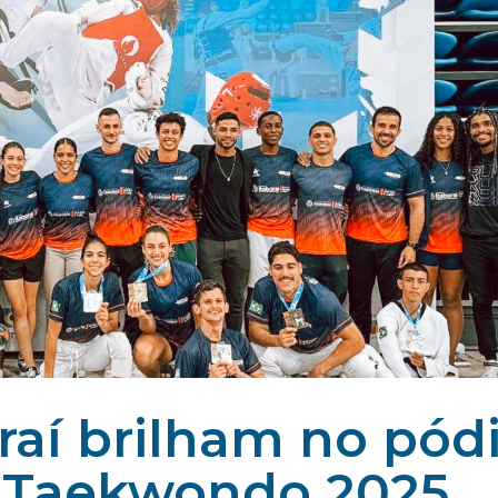
oraí brilham no pód
 Taekwondo 2025