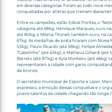
em diversas categorias. Foram ao todo nove med
conquistadas por atletas que treinam diariamen
Entre os campeões, estão Edival Pontes, o “Neti
categoria até 68kg; Henrique Marques, ouro na
até 80kg; e Milena Titoneli, também ouro, na ca
67kg. As medalhas de prata ficaram com Nívea M
53kg), Paulo Ricardo (até 58kg), Fellipe Almeida
“Cabelinho” (até 63kg), e Matheus Gilliardi (até 54
Barreto (até 87kg) e Kyla Monteiro (até 46kg)
representaram a cidade com garra, conquistan
de bronze.
O secretário municipal de Esporte e Lazer, Marce
expressou a emoção dessas conquistas e o orgu
jovens talentos da cidade chegando tão longe n