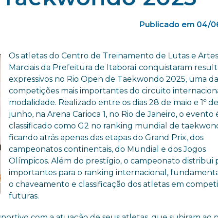
Publicado em 04/0
Os atletas do Centro de Treinamento de Lutas e Arte
Marciais da Prefeitura de Itaboraí conquistaram resul
expressivos no Rio Open de Taekwondo 2025, uma da
competições mais importantes do circuito internacion
modalidade. Realizado entre os dias 28 de maio e 1º d
junho, na Arena Carioca 1, no Rio de Janeiro, o evento 
classificado como G2 no ranking mundial de taekwon
ficando atrás apenas das etapas do Grand Prix, dos
campeonatos continentais, do Mundial e dos Jogos
Olímpicos. Além do prestígio, o campeonato distribui
importantes para o ranking internacional, fundamenta
o chaveamento e classificação dos atletas em compet
futuras.
sportivo com a atuação de seus atletas, que subiram ao 