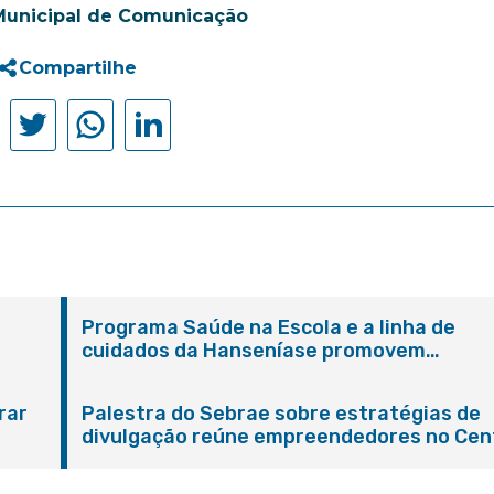
Municipal de Comunicação
Compartilhe
Programa Saúde na Escola e a linha de
cuidados da Hanseníase promovem
conscientização sobre hanseníase na E.M
Adelaide de Magalhães Seabra
rar
Palestra do Sebrae sobre estratégias de
divulgação reúne empreendedores no Cen
de Itaboraí