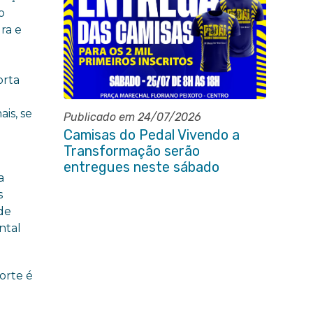
o
ra e
orta
ais, se
Publicado em 24/07/2026
Camisas do Pedal Vivendo a
Transformação serão
entregues neste sábado
a
(25/07)
s
de
ntal
orte é