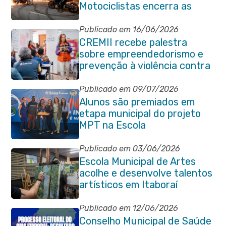
Motociclistas encerra as
comemorações do
aniversário da cidade
Publicado em 16/06/2026
CREMII recebe palestra
sobre empreendedorismo e
prevenção à violência contra
a pessoa idosa
Publicado em 09/07/2026
Alunos são premiados em
etapa municipal do projeto
MPT na Escola
Publicado em 03/06/2026
Escola Municipal de Artes
acolhe e desenvolve talentos
artísticos em Itaboraí
Publicado em 12/06/2026
Conselho Municipal de Saúde