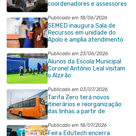
coordenadores e assessores
escolares da rede municipal
Publicado em 18/06/2026
SEMED inaugura Sala de
Recursos em unidade do
Apolo e amplia atendimento
especializado na rede
municipal
Publicado em 23/06/2026
Alunos da Escola Municipal
Coronel Antônio Leal visitam
o Alzirão
Publicado em 03/07/2026
Tarifa Zero terá novos
itinerários e reorganização
das linhas a partir de
segunda-feira (06/07)
Publicado em 18/07/2026
Feira Edutech encerra