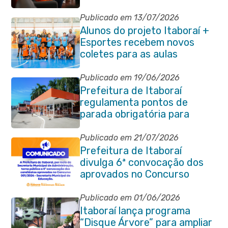
reunião de alinhamento com
órgãos públicos
Publicado em 13/07/2026
Alunos do projeto Itaboraí +
Esportes recebem novos
coletes para as aulas
Publicado em 19/06/2026
Prefeitura de Itaboraí
regulamenta pontos de
parada obrigatória para
transporte coletivo na
Avenida 22 de Maio
Publicado em 21/07/2026
Prefeitura de Itaboraí
divulga 6ª convocação dos
aprovados no Concurso
Público 001/2024 da
Educação
Publicado em 01/06/2026
Itaboraí lança programa
“Disque Árvore” para ampliar