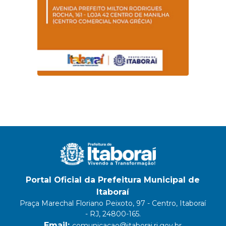
Portal Oficial da Prefeitura Municipal de
Itaboraí
Praça Marechal Floriano Peixoto, 97 - Centro, Itaboraí
- RJ, 24800-165.
Email:
comunicacao@itaborai.rj.gov.br