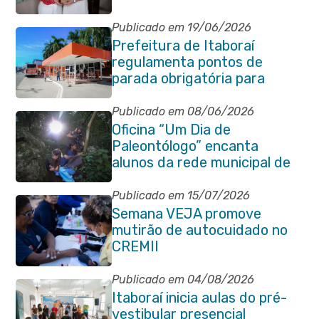
da Pessoa Idosa de Itaboraí
Publicado em 19/06/2026
Prefeitura de Itaboraí
regulamenta pontos de
parada obrigatória para
transporte coletivo na
Avenida 22 de Maio
Publicado em 08/06/2026
Oficina “Um Dia de
Paleontólogo” encanta
alunos da rede municipal de
Itaboraí
Publicado em 15/07/2026
Semana VEJA promove
mutirão de autocuidado no
CREMII
Publicado em 04/08/2026
Itaboraí inicia aulas do pré-
vestibular presencial