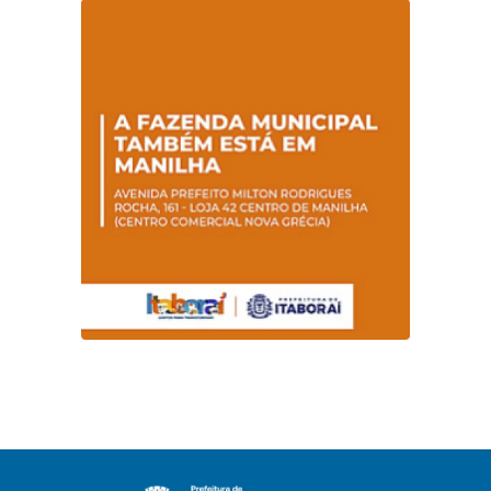
Hanseníase
sentidos
promovem
conscientização
sobre hanseníase
na E.M Adelaide de
Magalhães Seabra