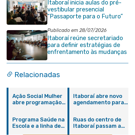
Itaboraí inicia aulas do pré-
vestibular presencial
“Passaporte para o Futuro”
Publicado em 28/07/2026
Itaboraí reúne secretariado
para definir estratégias de
enfrentamento às mudanças
climáticas
Relacionadas
Ação Social Mulher
Itaboraí abre novo
abre programação
agendamento para
do Agosto Lilás em
castração gratuita
Itaboraí com
de cães e gatos
Programa Saúde na
Ruas do centro de
serviços gratuitos e
Escola e a linha de
Itaboraí passam a
orientações
cuidados da
operar em novos