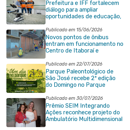
Prefeitura e IFF fortalecem
diálogo para ampliar
oportunidades de educação,
ciência e inovação em
Itaboraí
Publicado em 15/06/2026
Novos pontos de ônibus
entram em funcionamento no
Centro de Itaboraí e
garantem mais conforto à
população
Publicado em 22/07/2026
Parque Paleontológico de
São José recebe 2ª edição
do Domingo no Parque
Paleontológico com Pedal
Vivendo a Transformação
Publicado em 30/07/2026
Prêmio SEIM Integrando
Ações reconhece projeto do
Ambulatório Multidimensional
da Pessoa Idosa de Itaboraí