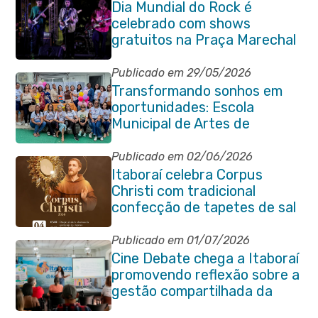
Dia Mundial do Rock é
celebrado com shows
gratuitos na Praça Marechal
Floriano Peixoto
Publicado em 29/05/2026
Transformando sonhos em
oportunidades: Escola
Municipal de Artes de
Itaboraí completa 37 anos de
história
Publicado em 02/06/2026
Itaboraí celebra Corpus
Christi com tradicional
confecção de tapetes de sal
e programação religiosa na
Avenida 22 de Maio
Publicado em 01/07/2026
Cine Debate chega a Itaboraí
promovendo reflexão sobre a
gestão compartilhada da
Baía de Guanabara