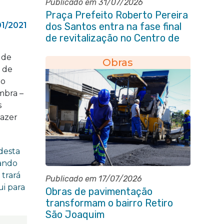
Publicado em 31/07/2026
Praça Prefeito Roberto Pereira
01/2021
dos Santos entra na fase final
de revitalização no Centro de
Itaboraí
 de
Obras
 de
 o
mbra –
s
azer
 desta
rando
 trará
Publicado em 17/07/2026
ui para
Obras de pavimentação
transformam o bairro Retiro
São Joaquim