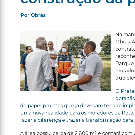
Por Obras
Na manhã
Obras, 
contrato
reconhe
Parque 
morador
que elev
O Prefei
obra tã
do papel projetos que já deveriam ter sido imp
uma nova realidade para os moradores da Reta,
fazer a diferença e trazer a transformação para 
A área possui cerca de 2.800 m² e contará co