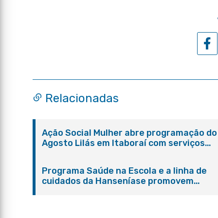
Relacionadas
Ação Social Mulher abre programação do
Agosto Lilás em Itaboraí com serviços
gratuitos e orientações
Programa Saúde na Escola e a linha de
cuidados da Hanseníase promovem
conscientização sobre hanseníase na E.
Adelaide de Magalhães Seabra