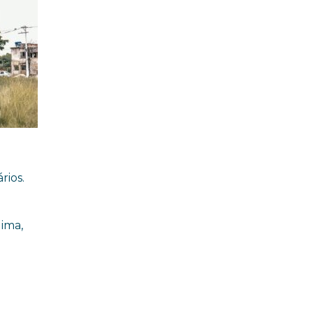
rios.
ima,