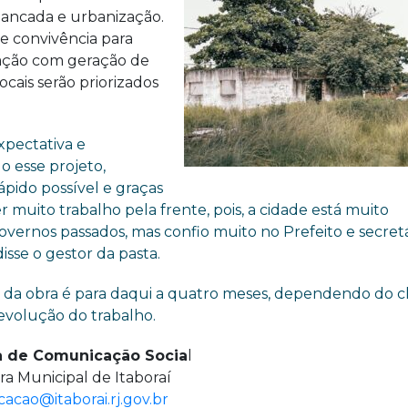
ibancada e urbanização.
de convivência para
lação com geração de
cais serão priorizados
xpectativa e
o esse projeto,
ápido possível e graças
r muito trabalho pela frente, pois, a cidade está muito
vernos passados, mas confio muito no Prefeito e secretá
isse o gestor da pasta.
 da obra é para daqui a quatro meses, dependendo do cl
evolução do trabalho.
a de Comunicação Socia
l
ra Municipal de Itaboraí
acao@itaborai.rj.gov.br