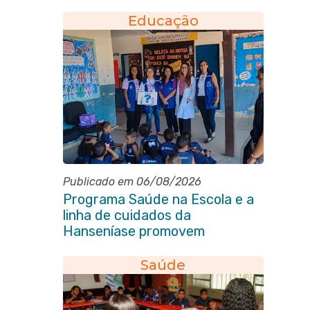
Educação
Publicado em 06/08/2026
Programa Saúde na Escola e a
linha de cuidados da
Hanseníase promovem
conscientização sobre
hanseníase na E.M Adelaide de
Saúde
Magalhães Seabra