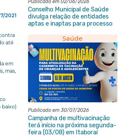
Publicado em 02/06/2026
Conselho Municipal de Saúde
7/2021
divulga relação de entidades
aptas e inaptas para processo
eleitoral do quadriênio 2026-
contra
2030
Saúde
do até
nda em
s, mas,
sco
o baixo)
Publicado em 30/07/2026
Campanha de multivacinação
terá início na próxima segunda-
feira (03/08) em Itaboraí