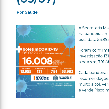
Por Saúde
A Secretaria Mu
na bandeira ama
essa data 53.993
Foram confirmad
investigação 13
ainda sim, 791 ó
Cada bandeira 
recomendações d
muito alto), ver
e verde (risco m