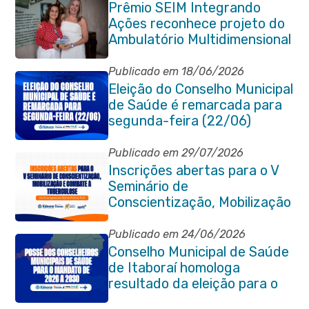
Prêmio SEIM Integrando
Ações reconhece projeto do
Ambulatório Multidimensional
da Pessoa Idosa de Itaboraí
Publicado em 18/06/2026
Eleição do Conselho Municipal
de Saúde é remarcada para
segunda-feira (22/06)
Publicado em 29/07/2026
Inscrições abertas para o V
Seminário de
Conscientização, Mobilização
e Combate à Tuberculose em
Itaboraí
Publicado em 24/06/2026
Conselho Municipal de Saúde
de Itaboraí homologa
resultado da eleição para o
quadriênio 2026–2030