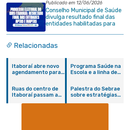
Publicado em 12/06/2026
Conselho Municipal de Saúde
divulga resultado final das
entidades habilitadas para
eleição do quadriênio 2026-
2030
Relacionadas
Itaboraí abre novo
Programa Saúde na
agendamento para
Escola e a linha de
castração gratuita
cuidados da
de cães e gatos
Hanseníase
Ruas do centro de
Palestra do Sebrae
promovem
Itaboraí passam a
sobre estratégias
conscientização
operar em novos
de divulgação reúne
sobre hanseníase
sentidos
empreendedores no
na E.M Adelaide de
Centro de Itaboraí
Magalhães Seabra