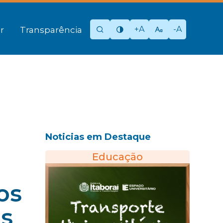
+A
-A
r
Transparência
Noticias em Destaque
Educação
os
os