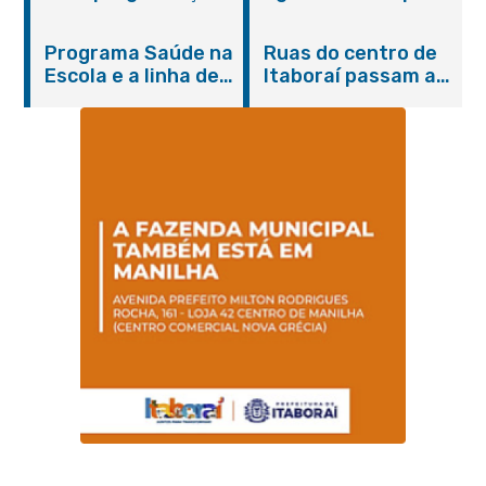
do Agosto Lilás em
castração gratuita
Itaboraí com
de cães e gatos
Programa Saúde na
Ruas do centro de
serviços gratuitos e
Escola e a linha de
Itaboraí passam a
orientações
cuidados da
operar em novos
Hanseníase
sentidos
promovem
conscientização
sobre hanseníase
na E.M Adelaide de
Magalhães Seabra