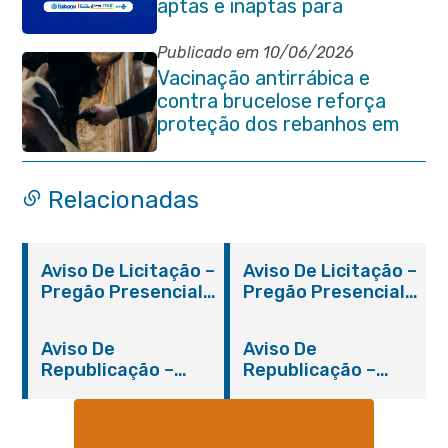
aptas e inaptas para
processo eleitoral do
quadriênio 2026-2030
Publicado em 10/06/2026
Vacinação antirrábica e
contra brucelose reforça
proteção dos rebanhos em
propriedades rurais de
Itaboraí
Relacionadas
Aviso De Licitação –
Aviso De Licitação –
Pregão Presencial
Pregão Presencial
Nº 019/2019 – PMI
Nº 012/2019 – FMS
Aviso De
Aviso De
Republicação –
Republicação –
Pregão Presencial
Pregão Presencial
Nº 014/2019 – PMI
Nº 001/2019 – FMAS